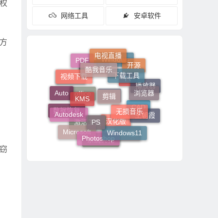
的权
网络工具
安卓软件
三方
酷我音乐
电视直播
下载工具
PDF
视频下载
开源
剪辑
KMS
Windows
浏览器
破解版
无损音乐
Adobe
Auto
播放器
PS
Autodesk
TV
王朝霞
office
Windows11
数据恢复
激活
CAD
Photoshop
Microsoft
TV版
激活工具
汉化版
系统优化
窃