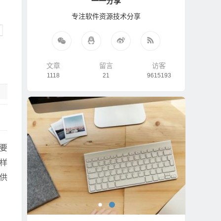
一一分享
专注软件资源技术分享
文章
留言
访客
1118
21
9615193
要
样
供