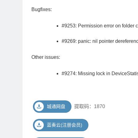
Bugfixes:
#9253: Permission error on folder 
#9269: panic: nil pointer dereferen
Other issues:
#9274: Missing lock in DeviceStatis
城通网盘
提取码：1870
蓝奏云(注册会员)