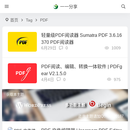
一一分享
首页
Tag
PDF
轻量级PDF阅读器 Sumatra PDF 3.6.16
370 PDF阅读器
6月29日
0
1009
PDF阅读、编辑、转换一体软件 | PDFg
ear V2.1.5.0
4月4日
0
975
获取本主题
Begin
多功能主题
咨询主题请加Q：39070187