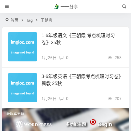
一一分享
首页
Tag
王朝霞
1-6年级语文《王朝霞 考点梳理时习
卷》25秋
1月26日
0
258
3-6年级英语《王朝霞考点梳理时习卷》
冀教 25秋
1月26日
0
207
获取本主题
Begin
多功能主题