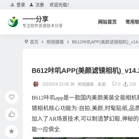
登录
注册
欢迎光临！
一一分享
网站首页
常用
专注软件资源技术分享
首页
照相摄像
B612咔叽APP(美颜滤镜相机)_v14.
B612咔叽APP(美颜滤镜相机)_v14.
2023/5/4 22:05:38
照相摄像
来源：
0
233
B612咔叽app是一款国内美颜美装全能相
镜相机核心功能为:自拍,美颜,时髦贴纸,品
加入了AR场景技术,可以制造梦幻般,神秘的
能一应俱全.