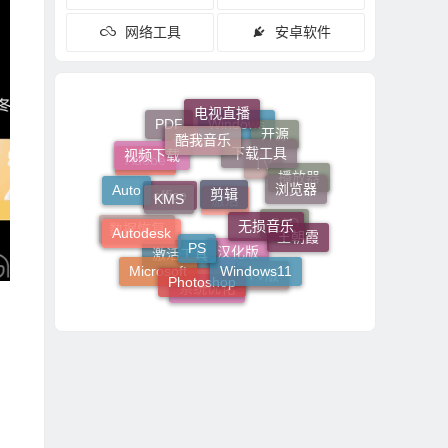
网络工具
安卓软件
酷我音乐
下载工具
电视直播
剪辑
视频下载
PDF
开源
KMS
浏览器
Windows
无损音乐
PS
Auto
Adobe
Autodesk
破解版
播放器
TV
王朝霞
Windows11
Photoshop
数据恢复
office
Microsoft
CAD
激活
TV版
系统优化
激活工具
汉化版