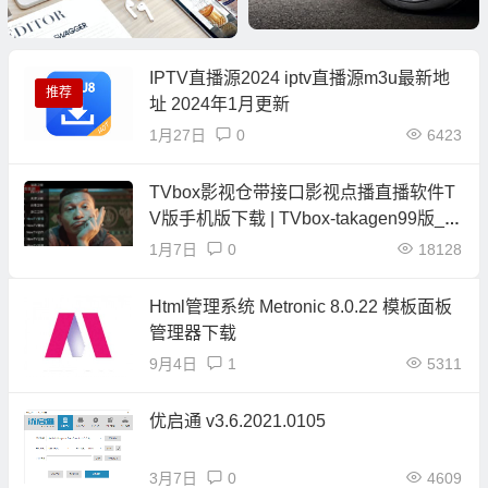
IPTV直播源2024 iptv直播源m3u最新地
推荐
址 2024年1月更新
1月27日
0
6423
TVbox影视仓带接口影视点播直播软件T
V版手机版下载 | TVbox-takagen99版_20
240604 & TVbox手机端EasyBox
1月7日
0
18128
Html管理系统 Metronic 8.0.22 模板面板
管理器下载
9月4日
1
5311
133篇
157篇
WordPress 实用代码
WordPress 插件推荐
优启通 v3.6.2021.0105
3月7日
0
4609