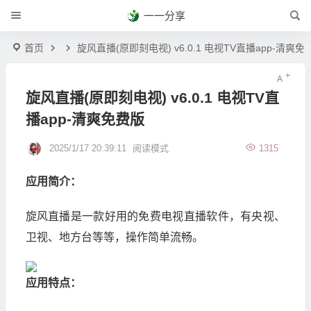
一一分享
首页
旋风直播(原即刻电视) v6.0.1 电视TV直播app-清爽免
旋风直播(原即刻电视) v6.0.1 电视TV直
播app-清爽免费版
2025/1/17 20:39:11
阅读模式
1315
应用简介：
旋风直播是一款好用的免费电视直播软件，有央视、
卫视、地方台等等，操作简单流畅。
应用特点：