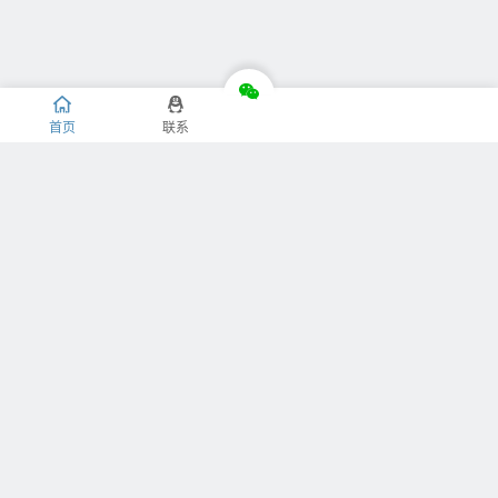
首页
联系
推荐栏目
关于我们
捐赠我们
免责声明
隐私条款
版权声明
关于本站
一一分享致力于分享精品软件资源,网站主题模板,网站源码,
及免费提供网站建设资源下载等，一一一一分享是一个值得
收藏的网站。